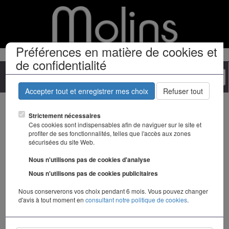
Préférences en matière de cookies et
de confidentialité
Togg
navi
Accepter tout et enregistrer mes choix
Refuser tout
Congés d'été
Strictement nécessaires
Ces cookies sont indispensables afin de naviguer sur le site et
profiter de ses fonctionnalités, telles que l'accès aux zones
sécurisées du site Web.
du 26 juillet au 16
Nous n'utilisons pas de cookies d'analyse
Nous n'utilisons pas de cookies publicitaires
août
Nous conserverons vos choix pendant 6 mois. Vous pouvez changer
d'avis à tout moment en
consultant notre politique de cookies
.