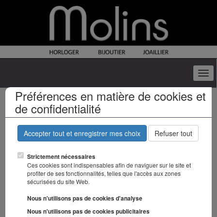
Togg
navi
Préférences en matière de cookies et
Communion
de confidentialité
Accepter tout et enregistrer mes choix
Refuser tout
Les
communions
Strictement nécessaires
Ces cookies sont indispensables afin de naviguer sur le site et
profiter de ses fonctionnalités, telles que l'accès aux zones
Quel bijou offrir pour une
sécurisées du site Web.
communion ? Chez les catholiques,
le jour de communion est un jour
Nous n'utilisons pas de cookies d'analyse
très important car il s’agit de celui où l’enfant reçoit un sacrement qui
l’introduit à tout jamais au sein de la famille catholique. Il est donc de
Nous n'utilisons pas de cookies publicitaires
bonne augure d’offrir un présent lors de cette occasion.