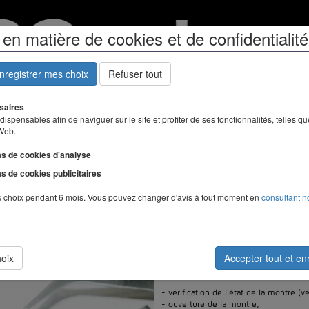
en matière de cookies et de confidentialité
enregistrer mes choix
Refuser tout
saires
ispensables afin de naviguer sur le site et profiter de ses fonctionnalités, telles q
 Web.
as de cookies d'analyse
as de cookies publicitaires
 choix pendant 6 mois. Vous pouvez changer d'avis à tout moment en
consultant n
Bijoux
Les montres
Services
Guide
emplacement des piles de montr
hoix
Accepter tout et en
Le changement d'une pile de montre c
- vérification de l'état de la montre (v
- ouverture de la montre,