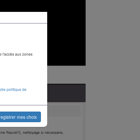
ue l'accès aux zones
otre politique de
Contact
es
registrer mes choix
omprend plusieurs étapes :
erre fissuré?), nettoyage si nécessaire,