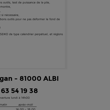
 outils, test de puissance de la pile,
 montre,
,
 si nécessaire,
 bons outils pour ne pas déformer le fond de
)
SEIKO de type calendrier perpétuel, et réglons
igan - 81000 ALBI
 63 54 19 38
verture lundi à 14h00
matin
après-midi
14:00 - 18:00