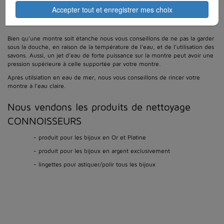
Accepter tout et enregistrer mes choix
Entretien des montres
Bien qu'une montre soit étanche nous vous conseillons de ne pas la garder
sous la douche, en raison de la température de l'eau, et de l'utilisation des
savons. Aussi, un jet d'eau de forte puissance sur la montre peut avoir une
pression supérieure à celle supportée par votre montre.
Après utilsiation en eau de mer, nous vous conseillons de rincer votre
montre à l'eau claire.
Nous vendons les produits de nettoyage
CONNOISSEURS
- produit pour les bijoux en Or et Platine
- produit pour les bijoux en argent exclusivement
- lingettes pour astiquer/polir tous les bijoux
Plan d'accès