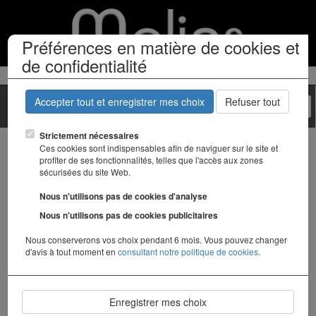
Préférences en matière de cookies et
de confidentialité
Accepter tout et enregistrer mes choix
Refuser tout
Togg
navi
Strictement nécessaires
Entretien des bijoux
Ces cookies sont indispensables afin de naviguer sur le site et
profiter de ses fonctionnalités, telles que l'accès aux zones
sécurisées du site Web.
Les colliers et bracelets semi rigides
Nous n'utilisons pas de cookies d'analyse
Tous les colliers et bracelets à maille semi-rigide (maille anglaise,
vénitienne, cables ...) doivent être portés avec soins. Ne dormez pas avec,
Nous n'utilisons pas de cookies publicitaires
car le bijou pourrait prendre un pli.
Nous conserverons vos choix pendant 6 mois. Vous pouvez changer
Les perles de culture
d'avis à tout moment en
consultant notre politique de cookies
.
- nous vous conseillons de faire renfiler vos colliers et bracelets de perles
régulièrement.
- ne les laissez pas dans un endroit sec pendant de longs mois. La perle est
Enregistrer mes choix
un élément organique, qui est né dans l'eau, et elle a besoin d'humidité.